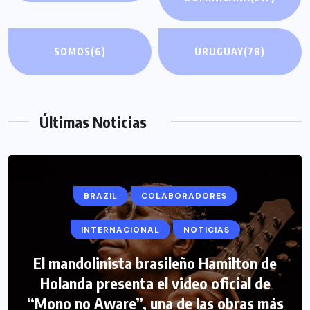
SOMOS
(6)
URUGUAY
(78)
Últimas Noticias
BRAZIL
COLABORADORES
INTERNACIONAL
NOTICIAS
El mandolinista brasileño Hamilton de
COLABORADORES
INTERNACIONAL
Holanda presenta el video oficial de
“Mono no Aware”, una de las obras más
NOTICIAS
PERIODISMO TURISTICO