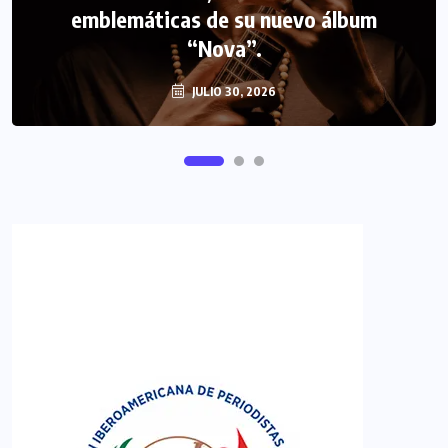
emblemáticas de su nuevo álbum
FIPETUR se solidariza con Venezuela
“Nova”.
JULIO 30, 2026
JUNIO 29, 2026