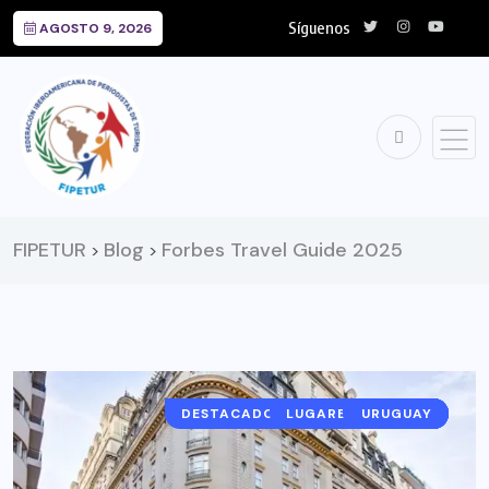
Síguenos
AGOSTO 9, 2026
FIPETUR
Blog
Forbes Travel Guide 2025
>
>
DESTACADO-PORTADA-DESTINO
LUGARES A VISITAR
ARGENTINA
NOTICIAS
URUGUAY