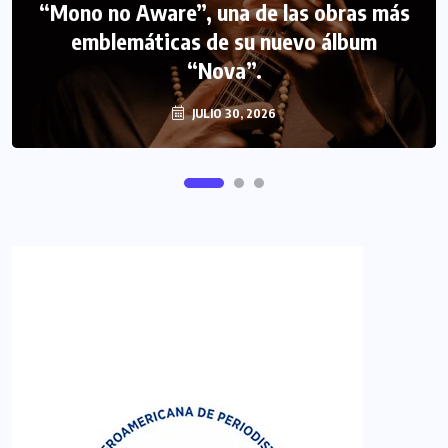
“Mono no Aware”, una de las obras más
NOTICIAS
PERIODISMO TURISTICO
emblemáticas de su nuevo álbum
FIPETUR se solidariza con Venezuela
“Nova”.
JULIO 30, 2026
JUNIO 29, 2026