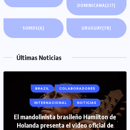
DOMINICANA
(217)
SOMOS
(6)
URUGUAY
(78)
Últimas Noticias
BRAZIL
COLABORADORES
INTERNACIONAL
NOTICIAS
El mandolinista brasileño Hamilton de
COLABORADORES
INTERNACIONAL
Holanda presenta el video oficial de