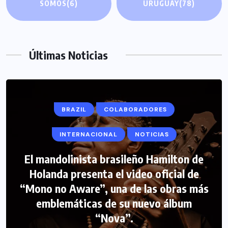
SOMOS
(6)
URUGUAY
(78)
Últimas Noticias
BRAZIL
COLABORADORES
INTERNACIONAL
NOTICIAS
El mandolinista brasileño Hamilton de
COLABORADORES
INTERNACIONAL
Holanda presenta el video oficial de
“Mono no Aware”, una de las obras más
NOTICIAS
PERIODISMO TURISTICO
emblemáticas de su nuevo álbum
FIPETUR se solidariza con Venezuela
“Nova”.