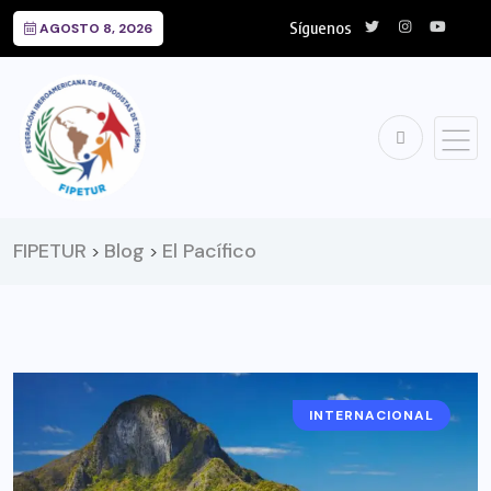
Síguenos
AGOSTO 8, 2026
FIPETUR
Blog
El Pacífico
>
>
INTERNACIONAL