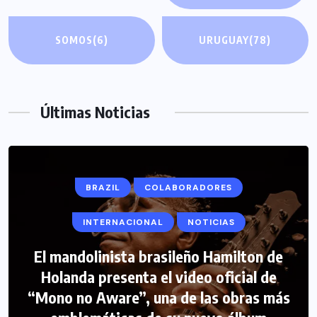
SOMOS
(6)
URUGUAY
(78)
Últimas Noticias
BRAZIL
COLABORADORES
INTERNACIONAL
NOTICIAS
El mandolinista brasileño Hamilton de
COLABORADORES
INTERNACIONAL
Holanda presenta el video oficial de
“Mono no Aware”, una de las obras más
NOTICIAS
PERIODISMO TURISTICO