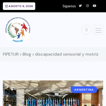
Síguenos
AGOSTO 6, 2026
FIPETUR
Blog
discapacidad sensorial y motriz
>
>
ARGENTINA