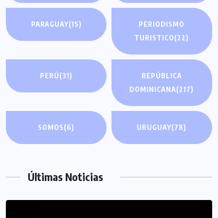
PARAGUAY
(15)
PERIODISMO
TURISTICO
(22)
PERÚ
(31)
REPÚBLICA
DOMINICANA
(217)
SOMOS
(6)
URUGUAY
(78)
Últimas Noticias