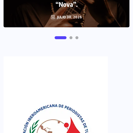
FIPETUR se solidariza con Venezuela
“Nova”.
JULIO 30, 2026
JUNIO 29, 2026