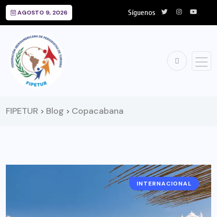
Síguenos
AGOSTO 9, 2026
FIPETUR
Blog
Copacabana
>
>
INTERNACIONAL