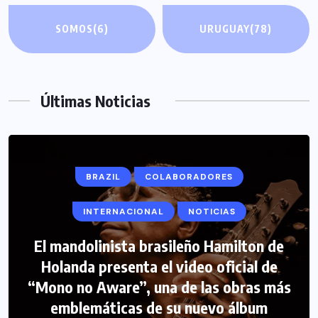
SOMOS
(6)
URUGUAY
(78)
Últimas Noticias
BRAZIL
COLABORADORES
INTERNACIONAL
NOTICIAS
El mandolinista brasileño Hamilton de
COLABORADORES
INTERNACIONAL
Holanda presenta el video oficial de
“Mono no Aware”, una de las obras más
NOTICIAS
PERIODISMO TURISTICO
emblemáticas de su nuevo álbum