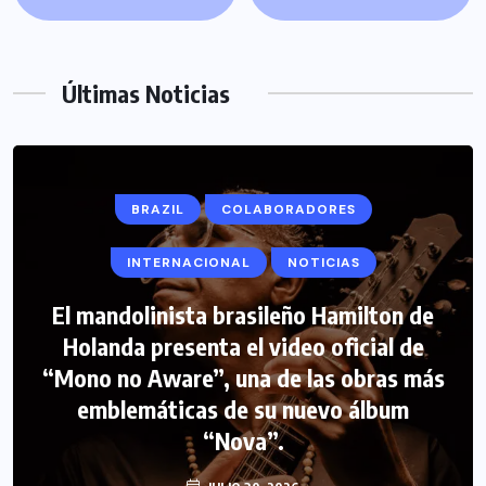
Últimas Noticias
BRAZIL
COLABORADORES
INTERNACIONAL
NOTICIAS
El mandolinista brasileño Hamilton de
COLABORADORES
INTERNACIONAL
Holanda presenta el video oficial de
“Mono no Aware”, una de las obras más
NOTICIAS
PERIODISMO TURISTICO
emblemáticas de su nuevo álbum
FIPETUR se solidariza con Venezuela
“Nova”.