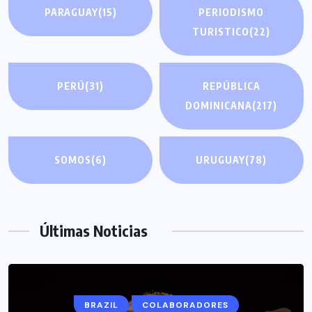
PARAGUAY
(15)
PERIODISMO
TURISTICO
(22)
PERÚ
(31)
REPÚBLICA
DOMINICANA
(217)
SOMOS
(6)
URUGUAY
(78)
Últimas Noticias
BRAZIL
COLABORADORES