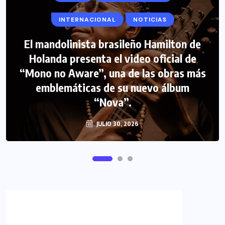
INTERNACIONAL
NOTICIAS
El mandolinista brasileño Hamilton de
COLABORADORES
INTERNACIONAL
Holanda presenta el video oficial de
“Mono no Aware”, una de las obras más
NOTICIAS
PERIODISMO TURISTICO
emblemáticas de su nuevo álbum
FIPETUR se solidariza con Venezuela
“Nova”.
JULIO 30, 2026
JUNIO 29, 2026