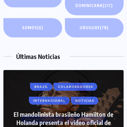
DOMINICANA
(217)
SOMOS
(6)
URUGUAY
(78)
Últimas Noticias
BRAZIL
COLABORADORES
INTERNACIONAL
NOTICIAS
El mandolinista brasileño Hamilton de
COLABORADORES
INTERNACIONAL
Holanda presenta el video oficial de