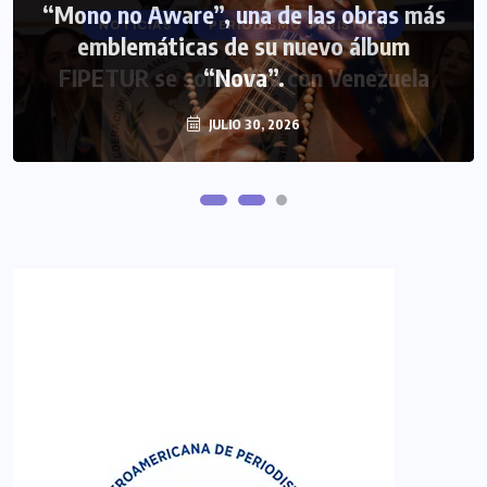
“Mono no Aware”, una de las obras más
NOTICIAS
PERIODISMO TURISTICO
emblemáticas de su nuevo álbum
FIPETUR se solidariza con Venezuela
“Nova”.
JULIO 30, 2026
JUNIO 29, 2026