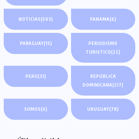
NOTICIAS
(503)
PANAMA
(6)
PARAGUAY
(15)
PERIODISMO
TURISTICO
(22)
PERÚ
(31)
REPÚBLICA
DOMINICANA
(217)
SOMOS
(6)
URUGUAY
(78)