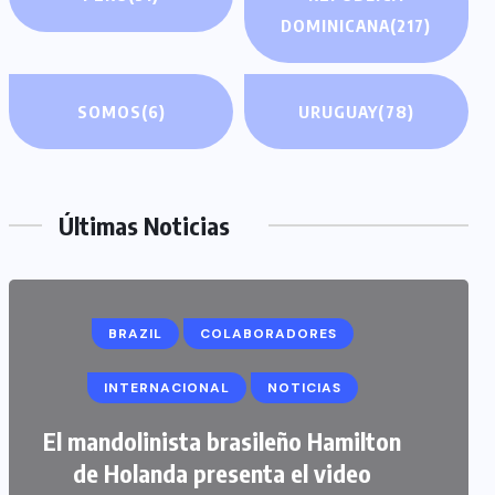
DOMINICANA
(217)
SOMOS
(6)
URUGUAY
(78)
Últimas Noticias
BRAZIL
COLABORADORES
INTERNACIONAL
NOTICIAS
COLABORADORES
INTERNACIONAL
El mandolinista brasileño Hamilton
de Holanda presenta el video
NOTICIAS
PERIODISMO TURISTICO