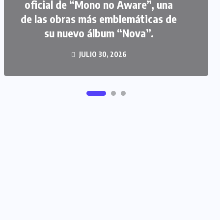
oficial de “Mono no Aware”, una
de las obras más emblemáticas de
FIPETUR se solidariza con
su nuevo álbum “Nova”.
Venezuela
JUNIO 29, 2026
JULIO 30, 2026