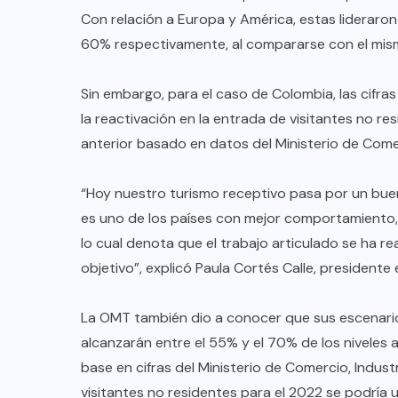
Con relación a Europa y América, estas liderar
60% respectivamente, al compararse con el mis
Sin embargo, para el caso de Colombia, las cifra
la reactivación en la entrada de visitantes no res
anterior basado en datos del Ministerio de Comer
“Hoy nuestro turismo receptivo pasa por un bu
es uno de los países con mejor comportamiento, 
lo cual denota que el trabajo articulado se ha 
objetivo”, explicó Paula Cortés Calle, president
COLABORADORES
MÉXICO
La OMT también dio a conocer que sus escenario
NOTICIAS
alcanzarán entre el 55% y el 70% de los niveles
base en cifras del Ministerio de Comercio, Industr
EL FIN DEL MILAGRO BOHEMIO:
visitantes no residentes para el 2022 se podría 