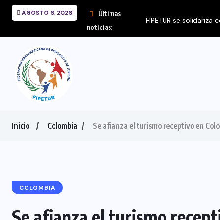
AGOSTO 6, 2026
Últimas
FIPETUR se solidariza 
noticias:
Inicio
Colombia
Se afianza el turismo receptivo en Col
COLOMBIA
Se afianza el turismo recep