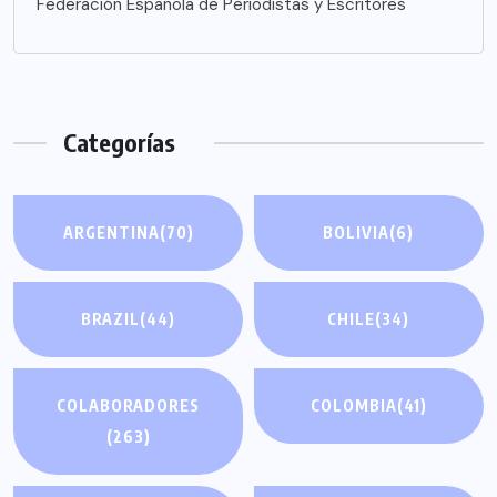
Federación Española de Periodistas y Escritores
Categorías
ARGENTINA
(70)
BOLIVIA
(6)
BRAZIL
(44)
CHILE
(34)
COLABORADORES
COLOMBIA
(41)
(263)