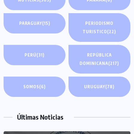
PARAGUAY
(15)
PERIODISMO
TURISTICO
(22)
PERÚ
(31)
REPÚBLICA
DOMINICANA
(217)
SOMOS
(6)
URUGUAY
(78)
Últimas Noticias