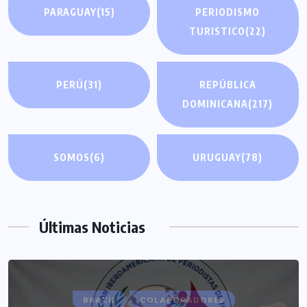
PARAGUAY
(15)
PERIODISMO
TURISTICO
(22)
PERÚ
(31)
REPÚBLICA
DOMINICANA
(217)
SOMOS
(6)
URUGUAY
(78)
Últimas Noticias