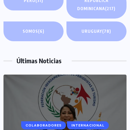
PERÚ
(31)
REPÚBLICA
DOMINICANA
(217)
SOMOS
(6)
URUGUAY
(78)
Últimas Noticias
COLABORADORES
INTERNACIONAL