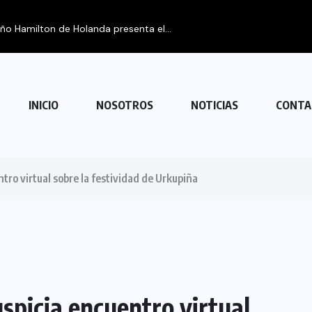
eño Hamilton de Holanda presenta el...
INICIO
NOSOTROS
NOTICIAS
CONTA
ntro virtual sobre la festividad de Urkupiña
uspicia encuentro virtual