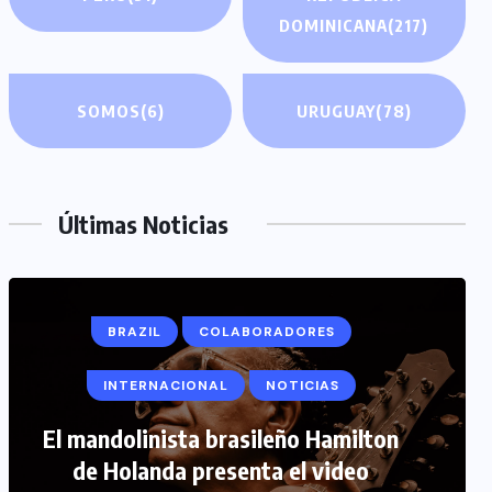
DOMINICANA
(217)
SOMOS
(6)
URUGUAY
(78)
Últimas Noticias
COLABORADORES
INTERNACIONAL
NOTICIAS
PERIODISMO TURISTICO