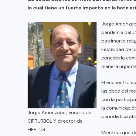
lo cual tiene un fuerte impacto en la hotelerí
Jorge Amonzabel
pandemia del CO
patrimonio reli
Festividad de U
concebirla como
manera urgente,
El encuentro es
las doce del m
con la particip
COLABORADORES
MÉXICO
la comunicación
Jorge Amonzabel, vocero de
NOTICIAS
periodística afi
CIPTURBOL Y director de
EL FIN DEL MILAGRO BOHEMIO:
FIPETUR
Mientras que d