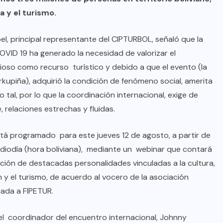
a y el turismo.
, principal representante del CIPTURBOL, señaló que la
VID 19 ha generado la necesidad de valorizar el
gioso como recurso turístico y debido a que el evento (la
rkupiña), adquirió la condición de fenómeno social, amerita
 tal, por lo que la coordinación internacional, exige de
 relaciones estrechas y fluidas.
tá programado para este jueves 12 de agosto, a partir de
ediodía (hora boliviana), mediante un webinar que contará
BRAZIL
COLABORADORES
ación de destacadas personalidades vinculadas a la cultura,
INTERNACIONAL
NOTICIAS
 y el turismo, de acuerdo al vocero de la asociación
liada a FIPETUR.
El mandolinista brasileño Hamilton
de Holanda presenta el video
el coordinador del encuentro internacional, Johnny