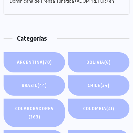
Dominicana de Prensa Turística (ADOMPRETUR) en
Categorías
ARGENTINA
(70)
BOLIVIA
(6)
BRAZIL
(44)
CHILE
(34)
COLABORADORES
COLOMBIA
(41)
(263)