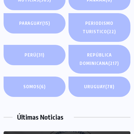
PARAGUAY
(15)
PERIODISMO
TURISTICO
(22)
PERÚ
(31)
REPÚBLICA
DOMINICANA
(217)
SOMOS
(6)
URUGUAY
(78)
Últimas Noticias