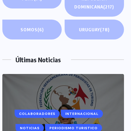
DOMINICANA
(217)
SOMOS
(6)
URUGUAY
(78)
Últimas Noticias
COLABORADORES
INTERNACIONAL
NOTICIAS
PERIODISMO TURISTICO