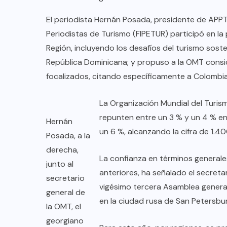
El periodista Hernán Posada, presidente de AP
Periodistas de Turismo (FIPETUR) participó en la
Región, incluyendo los desafíos del turismo soste
República Dominicana; y propuso a la OMT consid
focalizados, citando específicamente a Colombia
La Organización Mundial del Turism
repunten entre un 3 % y un 4 % e
Hernán
un 6 %, alcanzando la cifra de 1.40
Posada, a la
derecha,
La confianza en términos general
junto al
COLABORADORES
MÉXICO
anteriores, ha señalado el secretar
secretario
vigésimo tercera Asamblea general
general de
NOTICIAS
en la ciudad rusa de San Petersbu
la OMT, el
EL FIN DEL MILAGRO BOHEMIO:
georgiano