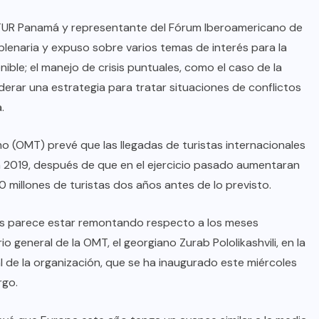
PTUR Panamá y representante del Fórum Iberoamericano de
 plenaria y expuso sobre varios temas de interés para la
nible; el manejo de crisis puntuales, como el caso de la
erar una estrategia para tratar situaciones de conflictos
.
o (OMT) prevé que las llegadas de turistas internacionales
n 2019, después de que en el ejercicio pasado aumentaran
0 millones de turistas dos años antes de lo previsto.
BRAZIL
COLABORADORES
es parece estar remontando respecto a los meses
io general de la OMT, el georgiano Zurab Pololikashvili, en la
INTERNACIONAL
NOTICIAS
 de la organización, que se ha inaugurado este miércoles
El mandolinista brasileño Hamilton
rgo.
de Holanda presenta el video