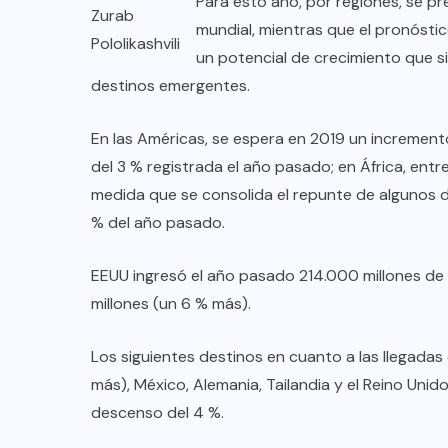
Para esto año, por regiones, se p
TULUM EN BANCARROTA
Zurab
mundial, mientras que el pronóstic
TURÍSTICA POR ABUSOS Y FALTA
Pololikashvili
un potencial de crecimiento que 
DE PLANEACIÓN
destinos emergentes.
JUNIO 24, 2026
En las Américas, se espera en 2019 un incremento 
del 3 % registrada el año pasado; en África, entr
medida que se consolida el repunte de algunos des
% del año pasado.
EEUU ingresó el año pasado 214.000 millones de 
millones (un 6 % más).
Los siguientes destinos en cuanto a las llegadas e
más), México, Alemania, Tailandia y el Reino Unido
descenso del 4 %.