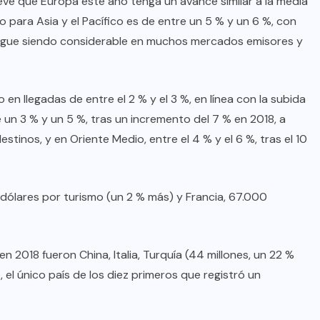
revé que Europa este año tenga un avance similar a la media
oficial de “Mono no Aware”, una
o para Asia y el Pacífico es de entre un 5 % y un 6 %, con
de las obras más emblemáticas de
sigue siendo considerable en muchos mercados emisores y
su nuevo álbum “Nova”.
JULIO 30, 2026
en llegadas de entre el 2 % y el 3 %, en línea con la subida
e un 3 % y un 5 %, tras un incremento del 7 % en 2018, a
tinos, y en Oriente Medio, entre el 4 % y el 6 %, tras el 10
dólares por turismo (un 2 % más) y Francia, 67.000
n 2018 fueron China, Italia, Turquía (44 millones, un 22 %
, el único país de los diez primeros que registró un