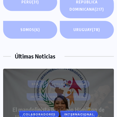
PERÚ
(31)
REPÚBLICA
DOMINICANA
(217)
SOMOS
(6)
URUGUAY
(78)
Últimas Noticias
COLABORADORES
INTERNACIONAL