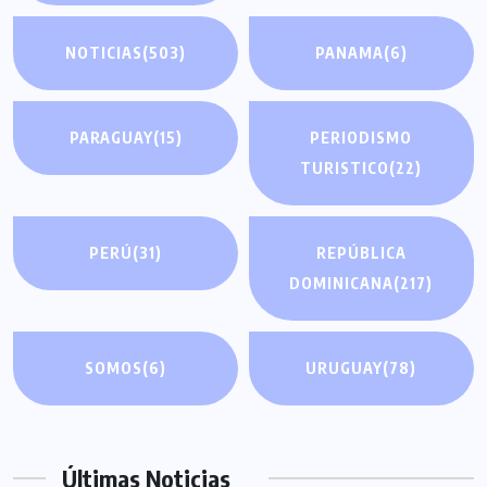
NOTICIAS
(503)
PANAMA
(6)
PARAGUAY
(15)
PERIODISMO
TURISTICO
(22)
PERÚ
(31)
REPÚBLICA
DOMINICANA
(217)
SOMOS
(6)
URUGUAY
(78)
Últimas Noticias