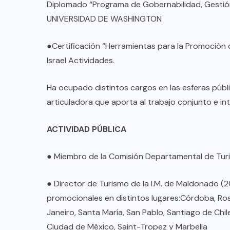
TULUM EN BANCARROTA
Diplomado “Programa de Gobernabilidad, Gestión
TURÍSTICA POR ABUSOS Y FALTA
UNIVERSIDAD DE WASHINGTON
DE PLANEACIÓN
●Certificación “Herramientas para la Promociòn
JUNIO 24, 2026
Israel Actividades.
Ha ocupado distintos cargos en las esferas públ
articuladora que aporta al trabajo conjunto e i
ACTIVIDAD PÚBLICA
● Miembro de la Comisión Departamental de Tu
● Director de Turismo de la I.M. de Maldonado 
promocionales en distintos lugares:Córdoba, Rosa
Janeiro, Santa María, San Pablo, Santiago de Chile
Ciudad de México, Saint-Tropez y Marbella