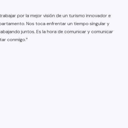
rabajar por la mejor visión de un turismo innovador e
partamento. Nos toca enfrentar un tiempo singular y
abajando juntos. Es la hora de comunicar y comunicar
tar conmigo.”
BRAZIL
COLABORADORES
INTERNACIONAL
NOTICIAS
El mandolinista brasileño Hamilton
de Holanda presenta el video