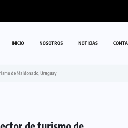
 con Venezuela
INICIO
NOSOTROS
NOTICIAS
CONTA
urismo de Maldonado, Uruguay
ector de turismo de