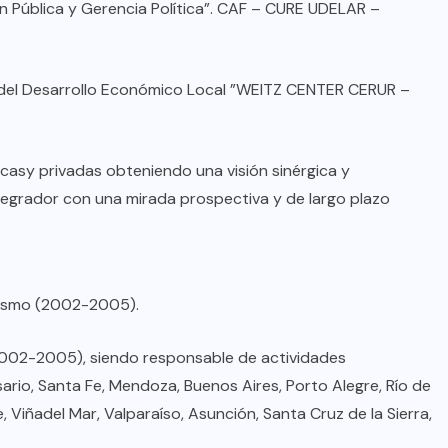
oficial de “Mono no Aware”, una
 Pública y Gerencia Política”. CAF – CURE UDELAR –
de las obras más emblemáticas de
su nuevo álbum “Nova”.
 del Desarrollo Económico Local ”WEITZ CENTER CERUR –
JULIO 30, 2026
icasy privadas obteniendo una visión sinérgica y
ntegrador con una mirada prospectiva y de largo plazo
rismo (2002-2005).
(2002-2005), siendo responsable de actividades
rio, Santa Fe, Mendoza, Buenos Aires, Porto Alegre, Río de
, Viñadel Mar, Valparaíso, Asunción, Santa Cruz de la Sierra,