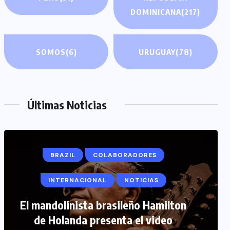
DOMINICANA
(217)
SOMOS
(6)
URUGUAY
(78)
Últimas Noticias
COLABORADORES
INTERNACIONAL
NOTICIAS
PERIODISMO TURISTICO