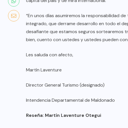
cápita del país y de mira internacional.
“En unos días asumiremos la responsabilidad de t
integrado, que derrame desarrollo en todo el de
desafiante que estamos seguros sortearemos tr
bien, cuento con ustedes y ustedes pueden con
Les saluda con afecto,
Martín Laventure
Director General Turismo (designado)
COLABORADORES
MÉXICO
Intendencia Departamental de Maldonado
NOTICIAS
Reseña: Martín Laventure Otegui
EL FIN DEL MILAGRO BOHEMIO: