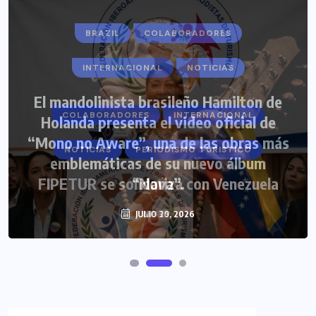
BRAZIL
COLABORADORES
INTERNACIONAL
NOTICIAS
El mandolinista brasileño Hamilton de
COLABORADORES
INTERNACIONAL
Holanda presenta el video oficial de
“Mono no Aware”, una de las obras más
NOTICIAS
PERIODISMO TURISTICO
emblemáticas de su nuevo álbum
FIPETUR se solidariza con Venezuela
“Nova”.
JULIO 30, 2026
JUNIO 29, 2026