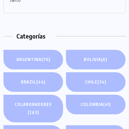
tanto
Categorías
ARGENTINA
(70)
BOLIVIA
(6)
BRAZIL
(44)
CHILE
(34)
COLABORADORES
COLOMBIA
(41)
(263)