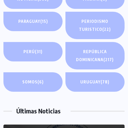
PARAGUAY
(15)
PERIODISMO
TURISTICO
(22)
PERÚ
(31)
REPÚBLICA
DOMINICANA
(217)
SOMOS
(6)
URUGUAY
(78)
Últimas Noticias