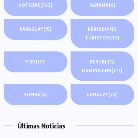
NOTICIAS
(503)
PANAMA
(6)
PARAGUAY
(15)
PERIODISMO
TURISTICO
(22)
PERÚ
(31)
REPÚBLICA
DOMINICANA
(217)
SOMOS
(6)
URUGUAY
(78)
Últimas Noticias