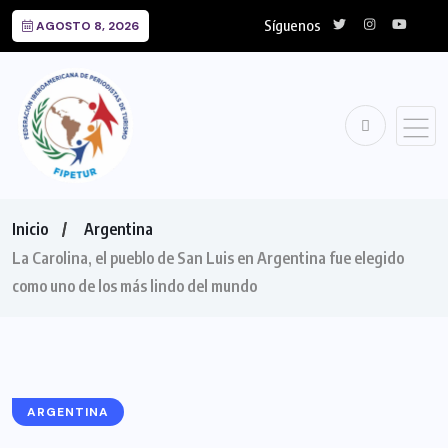
Síguenos
AGOSTO 8, 2026
Inicio
Argentina
La Carolina, el pueblo de San Luis en Argentina fue elegido
como uno de los más lindo del mundo
ARGENTINA