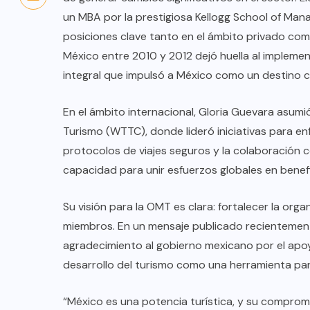
un MBA por la prestigiosa Kellogg School of Man
posiciones clave tanto en el ámbito privado com
México entre 2010 y 2012 dejó huella al implemen
integral que impulsó a México como un destino co
En el ámbito internacional, Gloria Guevara asumi
Turismo (WTTC), donde lideró iniciativas para enf
protocolos de viajes seguros y la colaboración 
capacidad para unir esfuerzos globales en benef
Su visión para la OMT es clara: fortalecer la orga
miembros. En un mensaje publicado recientement
COLABORADORES
MÉXICO
agradecimiento al gobierno mexicano por el apo
desarrollo del turismo como una herramienta par
NOTICIAS
EL FIN DEL MILAGRO BOHEMIO:
“México es una potencia turística, y su comprom