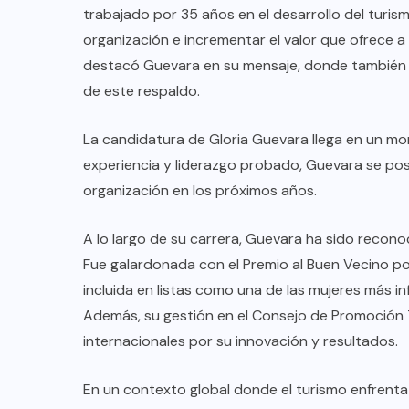
TULUM EN BANCARROTA
trabajado por 35 años en el desarrollo del turismo
TURÍSTICA POR ABUSOS Y FALTA
organización e incrementar el valor que ofrece a
DE PLANEACIÓN
destacó Guevara en su mensaje, donde también m
de este respaldo.
JUNIO 24, 2026
La candidatura de Gloria Guevara llega en un mom
experiencia y liderazgo probado, Guevara se pos
organización en los próximos años.
A lo largo de su carrera, Guevara ha sido recono
Fue galardonada con el Premio al Buen Vecino p
incluida en listas como una de las mujeres más 
Además, su gestión en el Consejo de Promoción
internacionales por su innovación y resultados.
En un contexto global donde el turismo enfrenta d