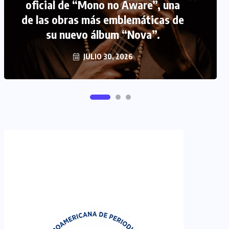
oficial de “Mono no Aware”, una
de las obras más emblemáticas de
FIPETUR se solidariza con
su nuevo álbum “Nova”.
Venezuela
JUNIO 29, 2026
JULIO 30, 2026