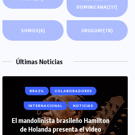
DOMINICANA
(217)
SOMOS
(6)
URUGUAY
(78)
Últimas Noticias
BRAZIL
COLABORADORES
INTERNACIONAL
NOTICIAS
COLABORADORES
INTERNACIONAL
El mandolinista brasileño Hamilton
de Holanda presenta el video
NOTICIAS
PERIODISMO TURISTICO