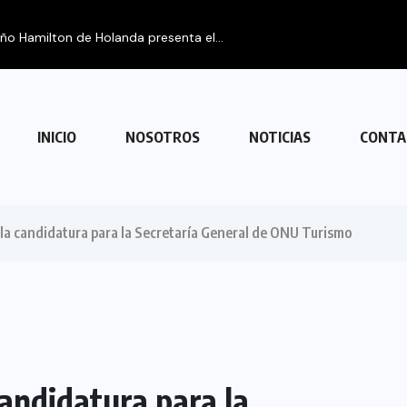
eño Hamilton de Holanda presenta el...
INICIO
NOSOTROS
NOTICIAS
CONTA
 la candidatura para la Secretaría General de ONU Turismo
candidatura para la