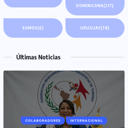
DOMINICANA
(217)
SOMOS
(6)
URUGUAY
(78)
Últimas Noticias
COLABORADORES
INTERNACIONAL