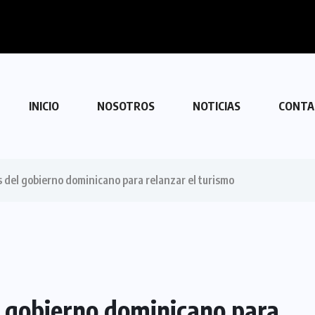
 con Venezuela
INICIO
NOSOTROS
NOTICIAS
CONTA
del gobierno dominicano para relanzar el turismo
 gobierno dominicano para