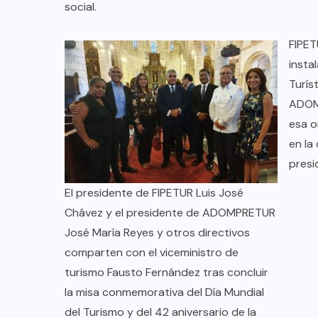
TULUM EN BANCARROTA
social.
TURÍSTICA POR ABUSOS Y FALTA
FIPET
DE PLANEACIÓN
insta
JUNIO 24, 2026
Turís
ADOMP
esa o
en la
presi
El presidente de FIPETUR Luis José
Chávez y el presidente de ADOMPRETUR
José María Reyes y otros directivos
comparten con el viceministro de
turismo Fausto Fernández tras concluir
la misa conmemorativa del Día Mundial
del Turismo y del 42 aniversario de la