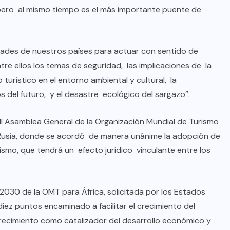
 pero al mismo tiempo es el más importante puente de
idades de nuestros países para actuar con sentido de
re ellos los temas de seguridad, las implicaciones de la
 turístico en el entorno ambiental y cultural, la
 del futuro, y el desastre ecológico del sargazo”.
III Asamblea General de la Organización Mundial de Turismo
 Rusia, donde se acordó de manera unánime la adopción de
ismo, que tendrá un efecto jurídico vinculante entre los
BRAZIL
COLABORADORES
INTERNACIONAL
NOTICIAS
2030 de la OMT para África, solicitada por los Estados
El mandolinista brasileño Hamilton
iez puntos encaminado a facilitar el crecimiento del
de Holanda presenta el video
e crecimiento como catalizador del desarrollo económico y