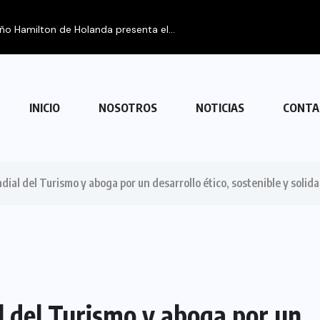
eño Hamilton de Holanda presenta el...
INICIO
NOSOTROS
NOTICIAS
CONTA
al del Turismo y aboga por un desarrollo ético, sostenible y solida
 del Turismo y aboga por un