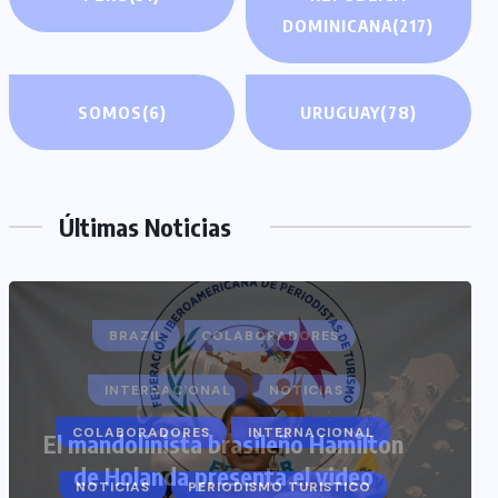
DOMINICANA
(217)
SOMOS
(6)
URUGUAY
(78)
Últimas Noticias
COLABORADORES
INTERNACIONAL
NOTICIAS
PERIODISMO TURISTICO