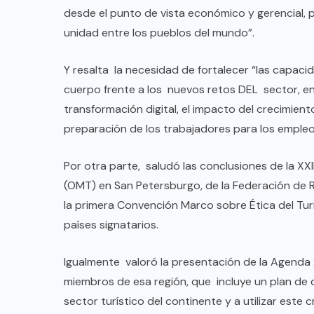
desde el punto de vista económico y gerencial,
unidad entre los pueblos del mundo”.
Y resalta la necesidad de fortalecer “las capac
cuerpo frente a los nuevos retos DEL sector, ent
transformación digital, el impacto del crecimiento
preparación de los trabajadores para los empleos
Por otra parte, saludó las conclusiones de la XX
(OMT) en San Petersburgo, de la Federación de
la primera Convención Marco sobre Ética del Tur
países signatarios.
COLABORADORES
MÉXICO
Igualmente valoró la presentación de la Agenda 
NOTICIAS
miembros de esa región, que incluye un plan de d
EL FIN DEL MILAGRO BOHEMIO:
sector turístico del continente y a utilizar est