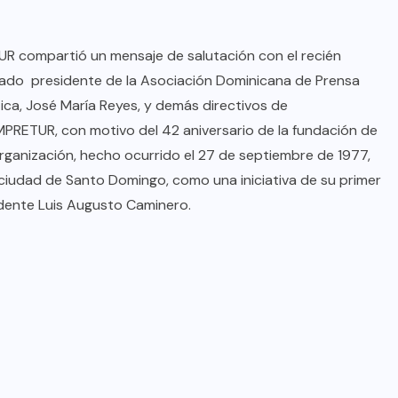
oficial de “Mono no Aware”, una
de las obras más emblemáticas de
UR compartió un mensaje de salutación con el recién
su nuevo álbum “Nova”.
lado presidente de la Asociación Dominicana de Prensa
JULIO 30, 2026
tica, José María Reyes, y demás directivos de
RETUR, con motivo del 42 aniversario de la fundación de
rganización, hecho ocurrido el 27 de septiembre de 1977,
 ciudad de Santo Domingo, como una iniciativa de su primer
dente Luis Augusto Caminero.