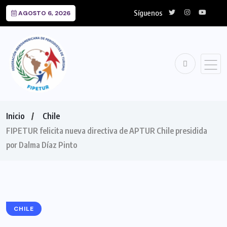
Síguenos
AGOSTO 6, 2026
Inicio
Chile
FIPETUR felicita nueva directiva de APTUR Chile presidida
por Dalma Díaz Pinto
CHILE