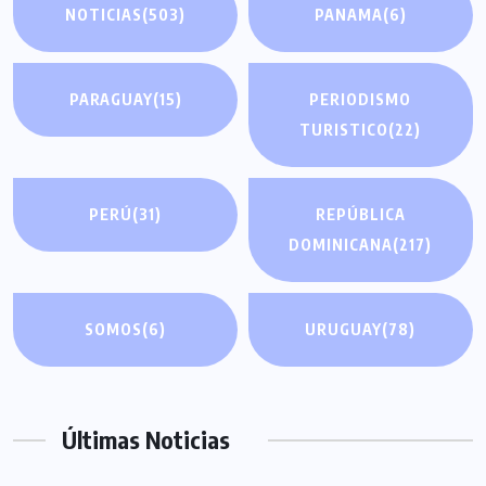
NOTICIAS
(503)
PANAMA
(6)
PARAGUAY
(15)
PERIODISMO
TURISTICO
(22)
PERÚ
(31)
REPÚBLICA
DOMINICANA
(217)
SOMOS
(6)
URUGUAY
(78)
Últimas Noticias