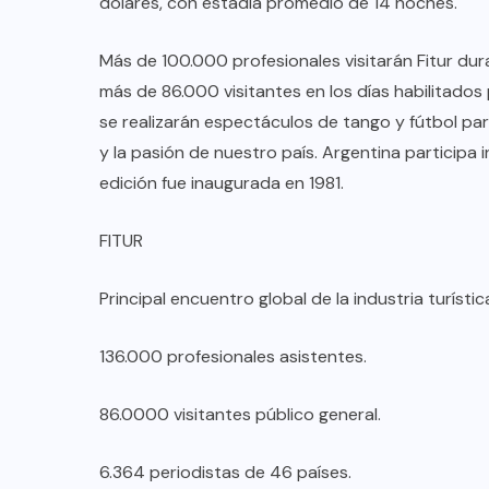
dólares, con estadía promedio de 14 noches.
TULUM EN BANCARROTA
TURÍSTICA POR ABUSOS Y FALTA
Más de 100.000 profesionales visitarán Fitur dur
DE PLANEACIÓN
más de 86.000 visitantes en los días habilitados p
se realizarán espectáculos de tango y fútbol pa
JUNIO 24, 2026
y la pasión de nuestro país. Argentina participa
edición fue inaugurada en 1981.
FITUR
Principal encuentro global de la industria turístic
136.000 profesionales asistentes.
86.0000 visitantes público general.
6.364 periodistas de 46 países.