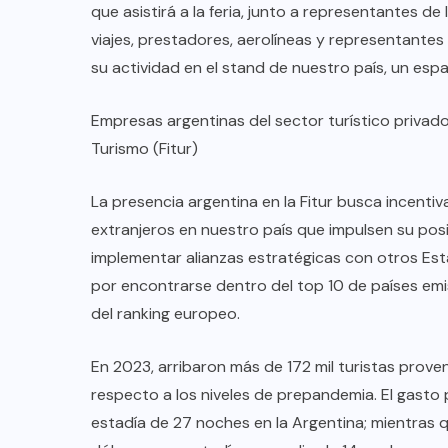
que asistirá a la feria, junto a representantes d
viajes, prestadores, aerolíneas y representante
su actividad en el stand de nuestro país, un es
Empresas argentinas del sector turístico privado 
Turismo (Fitur)
La presencia argentina en la Fitur busca incentiva
extranjeros en nuestro país que impulsen su pos
implementar alianzas estratégicas con otros Esta
por encontrarse dentro del top 10 de países emi
del ranking europeo.
COLABORADORES
MÉXICO
En 2023, arribaron más de 172 mil turistas prove
NOTICIAS
respecto a los niveles de prepandemia. El gasto 
estadía de 27 noches en la Argentina; mientras q
EL FIN DEL MILAGRO BOHEMIO: