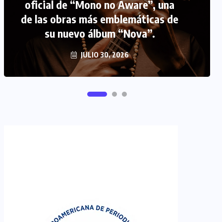
oficial de “Mono no Aware”, una
de las obras más emblemáticas de
FIPETUR se solidariza con
su nuevo álbum “Nova”.
Venezuela
JUNIO 29, 2026
JULIO 30, 2026