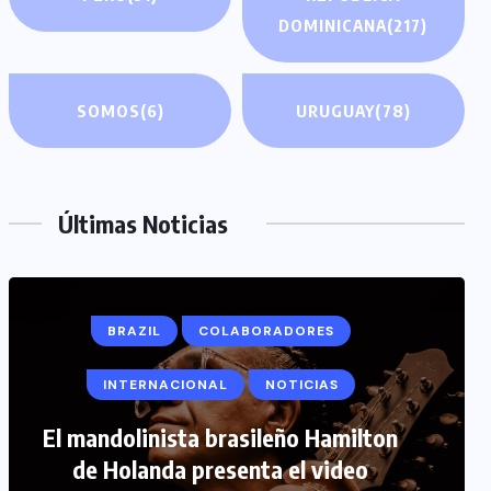
DOMINICANA
(217)
SOMOS
(6)
URUGUAY
(78)
Últimas Noticias
BRAZIL
COLABORADORES
INTERNACIONAL
NOTICIAS
COLABORADORES
INTERNACIONAL
El mandolinista brasileño Hamilton
de Holanda presenta el video
NOTICIAS
PERIODISMO TURISTICO