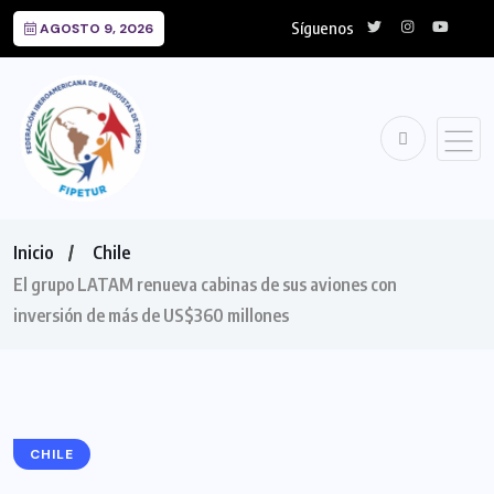
Síguenos
AGOSTO 9, 2026
Inicio
Chile
El grupo LATAM renueva cabinas de sus aviones con
inversión de más de US$360 millones
CHILE