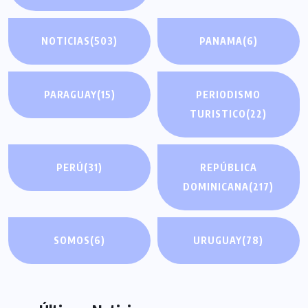
NOTICIAS
(503)
PANAMA
(6)
PARAGUAY
(15)
PERIODISMO
TURISTICO
(22)
PERÚ
(31)
REPÚBLICA
DOMINICANA
(217)
SOMOS
(6)
URUGUAY
(78)