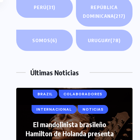
PERÚ
(31)
REPÚBLICA
DOMINICANA
(217)
SOMOS
(6)
URUGUAY
(78)
Últimas Noticias
BRAZIL
COLABORADORES
INTERNACIONAL
NOTICIAS
COLABORADORES
El mandolinista brasileño
INTERNACIONAL
NOTICIAS
Hamilton de Holanda presenta