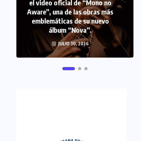
el video oficial de “Mono no
PERIODISMO TURISTICO
Aware”, una de las obras más
emblemáticas de su nuevo
FIPETUR se solidariza con
álbum “Nova”.
Venezuela
JUNIO 29, 2026
JULIO 30, 2026