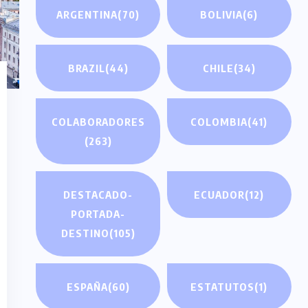
ARGENTINA
(70)
BOLIVIA
(6)
BRAZIL
(44)
CHILE
(34)
COLABORADORES
COLOMBIA
(41)
(263)
DESTACADO-
ECUADOR
(12)
PORTADA-
DESTINO
(105)
ESPAÑA
(60)
ESTATUTOS
(1)