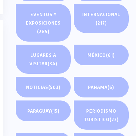
EVENTOS Y
INTERNACIONAL
EXPOSICIONES
(217)
(285)
LUGARES A
MÉXICO
(61)
VISITAR
(34)
NOTICIAS
(503)
PANAMA
(6)
PARAGUAY
(15)
PERIODISMO
TURISTICO
(22)