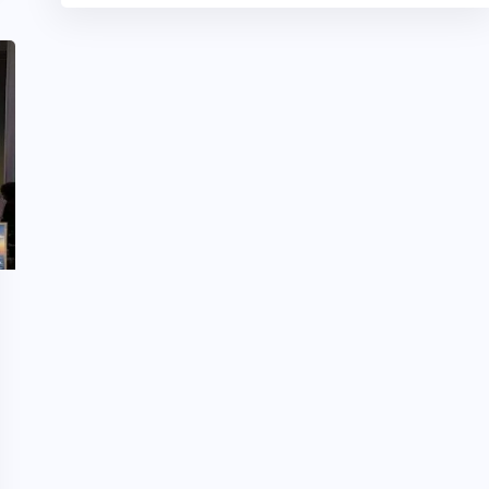
XICO
GRO