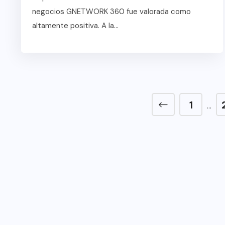
BOHEMIO: TULUM
O TURISTICO
negocios GNETWORK 360 fue valorada como
BANCARROTA TURÍS
altamente positiva. A la...
olidariza con
POR ABUSOS Y FAL
zuela
PLANEACIÓN
 29, 2026
JUNIO 24, 2026
1
…