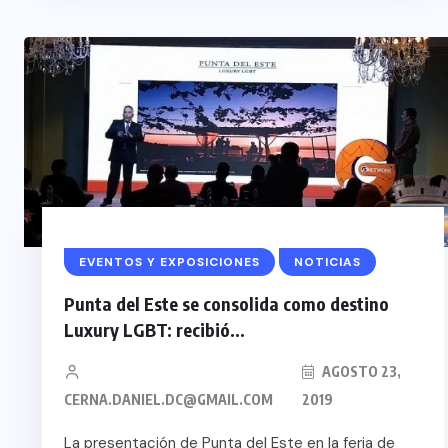
EVENTOS Y EXPOSICIONES
NOTICIAS
Punta del Este se consolida como destino
Luxury LGBT: recibió...
COLABORADORES
MÉ
RADORES
AGOSTO 23,
NOTICIAS
CERNA.DANIEL.DC@GMAIL.COM
2019
AL
NOTICIAS
EL FIN DEL MILA
La presentación de Punta del Este en la feria de