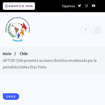
Síguenos
AGOSTO 8, 2026
Inicio
Chile
APTUR Chile presenta su nueva directiva encabezada por la
periodista Dalma Diaz Pinto
CHILE