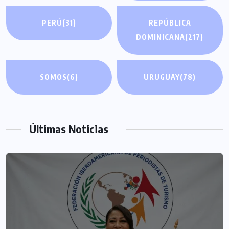
PERÚ
(31)
REPÚBLICA
DOMINICANA
(217)
SOMOS
(6)
URUGUAY
(78)
Últimas Noticias