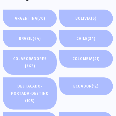
ARGENTINA
(70)
BOLIVIA
(6)
BRAZIL
(44)
CHILE
(34)
COLABORADORES
COLOMBIA
(41)
(263)
DESTACADO-
ECUADOR
(12)
PORTADA-DESTINO
(105)