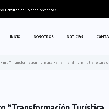
eño Hamilton de Holanda presenta el...
INICIO
NOSOTROS
NOTICIAS
CONTA
 Foro “Transformación Turística Femenina: el Turismo tiene cara d
ro “Transformación Turística