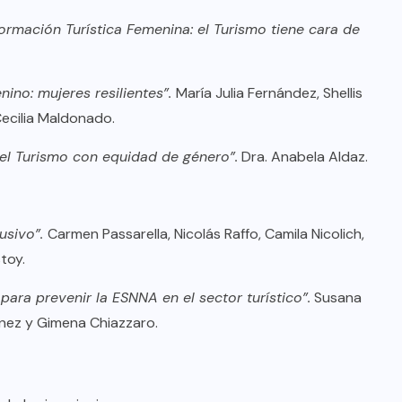
oficial de “Mono no Aware”, una
ormación Turística Femenina: el Turismo tiene cara de
de las obras más emblemáticas de
su nuevo álbum “Nova”.
no: mujeres resilientes”.
María Julia Fernández, Shellis
JULIO 30, 2026
Cecilia Maldonado.
 el Turismo con equidad de género”.
Dra. Anabela Aldaz.
lusivo”.
Carmen Passarella, Nicolás Raffo, Camila Nicolich,
toy.
ara prevenir la ESNNA en el sector turístico”.
Susana
ínez y Gimena Chiazzaro.