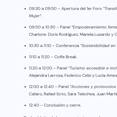
TULUM EN BANCARROTA
09:30 a 09:50 – Apertura del 1er Foro
“Transf
TURÍSTICA POR ABUSOS Y FALTA
Mujer”.
DE PLANEACIÓN
09:50 a 10:30 – Panel
“Empoderamiento femeni
JUNIO 24, 2026
Charlone. Doris Rodríguez, Mariela Lusardo y 
10:30 a 11:10 – Conferencia
“Sostenibilidad en
11:10 a 11:20 – Coffe Break.
11.20 a 12:00 – Panel
“Turismo accesible e inc
Alejandra Larrosa, Federico Celsi y Lucía Ames
12:00 a 12:40 – Panel
“Acciones y protocolos p
Cafaro, Rafael Soto, Sara Telechea, Juan Mart
12:40 – Conclusión y cierre.