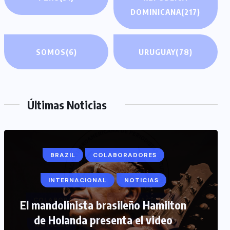
DOMINICANA
(217)
SOMOS
(6)
URUGUAY
(78)
Últimas Noticias
COLABORADORES
INTERNACIONAL
NOTICIAS
PERIODISMO TURISTICO