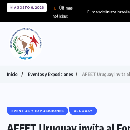
AGOSTO 6, 2026
Últimas
El mandolinista brasil
noticias:
Inicio
Eventos y Exposiciones
AFEET Uruguay invita al
EVENTOS Y EXPOSICIONES
URUGUAY
AFEET Uruguay invita al Fo