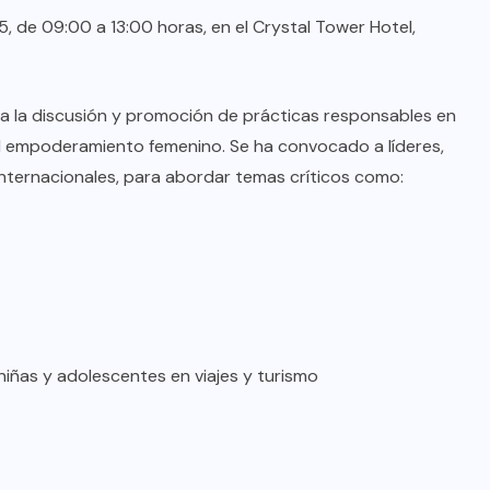
5, de 09:00 a 13:00 horas, en el Crystal Tower Hotel,
a la discusión y promoción de prácticas responsables en
 el empoderamiento femenino. Se ha convocado a líderes,
internacionales, para abordar temas críticos como:
BRAZIL
COLABORADORES
niñas y adolescentes en viajes y turismo
INTERNACIONAL
NOTICIAS
El mandolinista brasileño Hamilton
de Holanda presenta el video