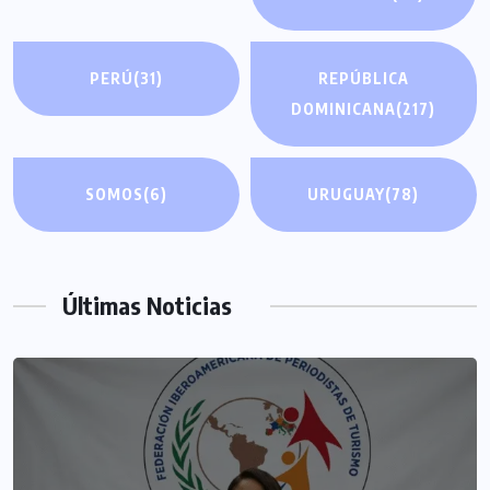
PERÚ
(31)
REPÚBLICA
DOMINICANA
(217)
SOMOS
(6)
URUGUAY
(78)
Últimas Noticias