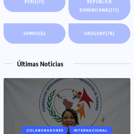
PERÚ
(31)
REPÚBLICA
DOMINICANA
(217)
SOMOS
(6)
URUGUAY
(78)
Últimas Noticias
COLABORADORES
INTERNACIONAL